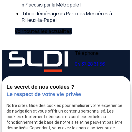
m² acquis par la Métropole !
Tibco déménage au Parc des Mercières à
Rillieux-la-Pape !
Voir toutes les actualités
Téléphone
04 37 28 61 56
Adresse
Horaires
Le secret de nos cookies ?
9 avenue Victor Hugo
Lundi - Vendredi
Le respect de votre vie privée
69160 Tassin la Demi-
09:00-12:00,
14:00-
Lune
18:00
Notre site utilise des cookies pour améliorer votre expérience
de navigation et vous offrir un contenu personnalisé. Les
cookies strictement nécessaires sont essentiels au
Accueil
fonctionnement de base de notre site et ne peuvent pas être
Qui sommes-nous
désactivés. Cependant, vous avez le choix d'activer ou de
Nos biens