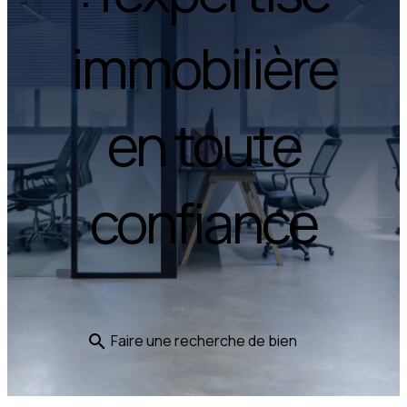
immobilière
en toute
confiance
Faire une recherche de bien
search