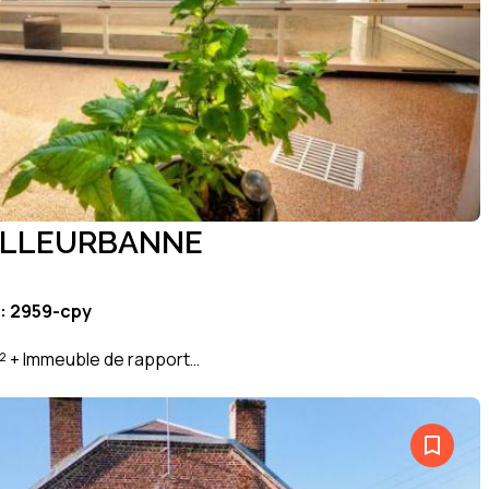
VILLEURBANNE
: 2959-cpy
m² + Immeuble de rapport…
bookmark_border