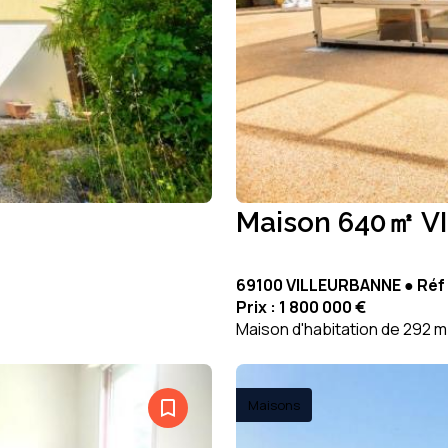
Maison 640㎡ 
69100 VILLEURBANNE ● Réf 
Prix :
1 800 000 €
Maison d'habitation de 292 
bookmark_border
Maisons