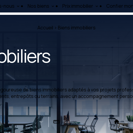
s-nous
Nos biens
Prix immobilier
Confier mon
Accueil
>
Biens immobiliers
biliers
igoureuse de biens immobiliers adaptés à vos projets profess
ents, entrepôts ou terrains, avec un accompagnement perso