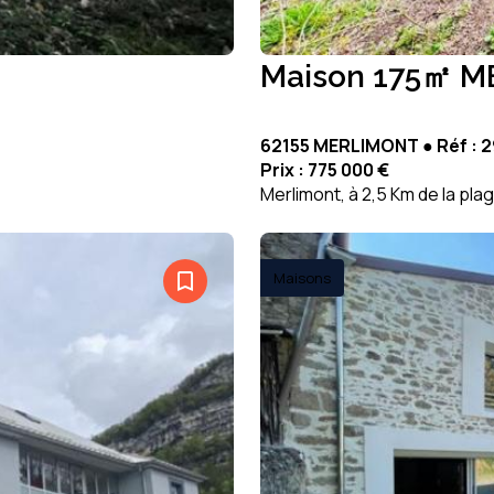
Maison 175㎡ 
62155 MERLIMONT ● Réf : 
Prix :
775 000 €
Merlimont, à 2,5 Km de la pla
bookmark_border
Maisons