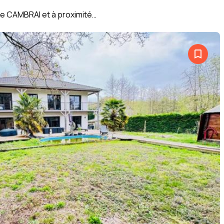
e CAMBRAI et à proximité…
bookmark_border