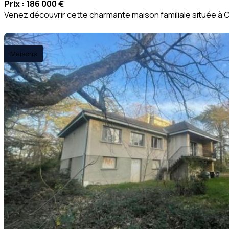
Prix :
186 000 €
Venez découvrir cette charmante maison familiale située à C
Maisons