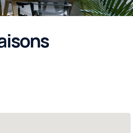
aisons
!