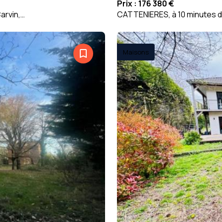
Prix :
176 380 €
arvin,…
CATTENIERES, à 10 minutes d
bookmark_border
Maisons