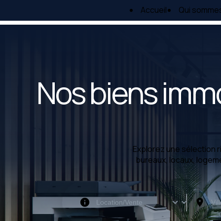
Panneau de gestion des cookies
Accueil
Qui somme
Nos biens immo
Explorez une sélection r
bureaux, locaux, logem