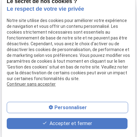
Le secret de nos cookies ?
9 avenue Victor Hugo
Lundi - Vendredi
Le respect de votre vie privée
69160 Tassin la Demi-
09:00-12:00,
14:00-
Lune
18:00
Notre site utilise des cookies pour améliorer votre expérience
de navigation et vous offrir un contenu personnalisé. Les
cookies strictement nécessaires sont essentiels au
Accueil
fonctionnement de base de notre site et ne peuvent pas être
Qui sommes-nous
désactivés. Cependant, vous avez le choix d'activer ou de
Nos biens
désactiver les cookies de personnalisation, de performance et
Prix immobilier
de marketing selon vos préférences. Vous pouvez modifier vos
paramètres de cookies à tout moment en cliquant sur le lien
Confier mon bien
'Gestion des cookies' situé en bas de notre site. Veuillez noter
Rejoignez-nous
que la désactivation de certains cookies peut avoir un impact
Contact
sur certaines fonctionnalités du site.
Continuer sans accepter
Mentions légales
Politique de confidentialité
Gestion des cookies
Plan du site
Personnaliser
place
contact_page
phone
Accepter et fermer
Plan d'accès
Contact
04 37 28 61 56