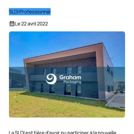
SLDI Professionnel
Le
22 avril 2022
calendar_month
La SLDI est fière d'avoir pu participer à la nouvelle