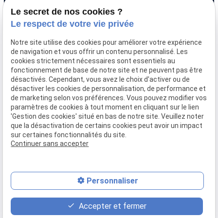
Adresse
Horaires
Le secret de nos cookies ?
9 avenue Victor Hugo
Lundi - Vendredi
Le respect de votre vie privée
69160 Tassin la Demi-
09:00-12:00,
14:00-
Lune
18:00
Notre site utilise des cookies pour améliorer votre expérience
de navigation et vous offrir un contenu personnalisé. Les
cookies strictement nécessaires sont essentiels au
Accueil
fonctionnement de base de notre site et ne peuvent pas être
Qui sommes-nous
désactivés. Cependant, vous avez le choix d'activer ou de
Nos biens
désactiver les cookies de personnalisation, de performance et
Prix immobilier
de marketing selon vos préférences. Vous pouvez modifier vos
paramètres de cookies à tout moment en cliquant sur le lien
Confier mon bien
'Gestion des cookies' situé en bas de notre site. Veuillez noter
Rejoignez-nous
que la désactivation de certains cookies peut avoir un impact
Contact
sur certaines fonctionnalités du site.
Continuer sans accepter
Mentions légales
Politique de confidentialité
Gestion des cookies
Plan du site
Personnaliser
place
contact_page
phone
Accepter et fermer
Plan d'accès
Contact
04 37 28 61 56