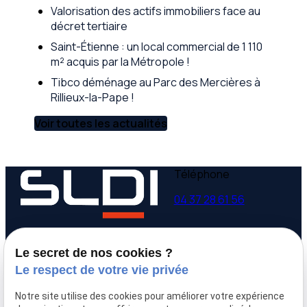
Valorisation des actifs immobiliers face au
décret tertiaire
Saint-Étienne : un local commercial de 1 110
m² acquis par la Métropole !
Tibco déménage au Parc des Mercières à
Rillieux-la-Pape !
Voir toutes les actualités
Téléphone
04 37 28 61 56
Adresse
Horaires
Le secret de nos cookies ?
9 avenue Victor Hugo
Lundi - Vendredi
Le respect de votre vie privée
69160 Tassin la Demi-
09:00-12:00,
14:00-
Lune
18:00
Notre site utilise des cookies pour améliorer votre expérience