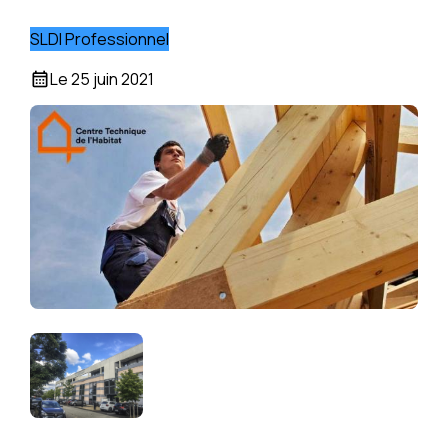
SLDI Professionnel
Le
25 juin 2021
calendar_month