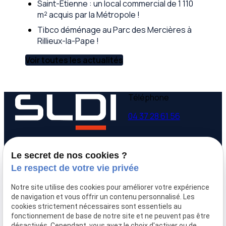
Saint-Étienne : un local commercial de 1 110
m² acquis par la Métropole !
Tibco déménage au Parc des Mercières à
Rillieux-la-Pape !
Voir toutes les actualités
Téléphone
04 37 28 61 56
Adresse
Horaires
Le secret de nos cookies ?
9 avenue Victor Hugo
Lundi - Vendredi
Le respect de votre vie privée
69160 Tassin la Demi-
09:00-12:00,
14:00-
Lune
18:00
Notre site utilise des cookies pour améliorer votre expérience
de navigation et vous offrir un contenu personnalisé. Les
cookies strictement nécessaires sont essentiels au
Accueil
fonctionnement de base de notre site et ne peuvent pas être
Qui sommes-nous
désactivés. Cependant, vous avez le choix d'activer ou de