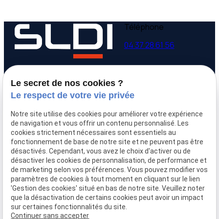
Téléphone
04 37 28 61 56
Adresse
Horaires
Le secret de nos cookies ?
9 avenue Victor Hugo
Lundi - Vendredi
Le respect de votre vie privée
69160 Tassin la Demi-
09:00-12:00,
14:00-
Lune
18:00
Notre site utilise des cookies pour améliorer votre expérience
de navigation et vous offrir un contenu personnalisé. Les
cookies strictement nécessaires sont essentiels au
Accueil
fonctionnement de base de notre site et ne peuvent pas être
Qui sommes-nous
désactivés. Cependant, vous avez le choix d'activer ou de
Nos biens
désactiver les cookies de personnalisation, de performance et
Prix immobilier
de marketing selon vos préférences. Vous pouvez modifier vos
paramètres de cookies à tout moment en cliquant sur le lien
Confier mon bien
'Gestion des cookies' situé en bas de notre site. Veuillez noter
Rejoignez-nous
que la désactivation de certains cookies peut avoir un impact
Contact
sur certaines fonctionnalités du site.
Continuer sans accepter