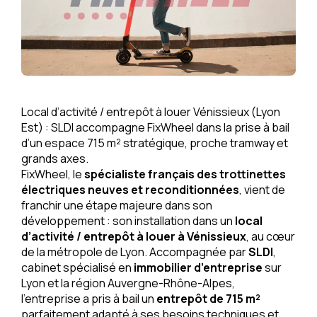
Local d’activité / entrepôt à louer Vénissieux (Lyon
Est) : SLDI accompagne FixWheel dans la prise à bail
d’un espace 715 m² stratégique, proche tramway et
grands axes.
FixWheel, le
spécialiste français des trottinettes
électriques neuves et reconditionnées
, vient de
franchir une étape majeure dans son
développement : son installation dans un
local
d’activité / entrepôt à louer à Vénissieux
, au cœur
de la métropole de Lyon. Accompagnée par
SLDI
,
cabinet spécialisé en
immobilier d’entreprise
sur
Lyon et la région Auvergne-Rhône-Alpes,
l’entreprise a pris à bail un
entrepôt de 715 m²
parfaitement adapté à ses besoins techniques et