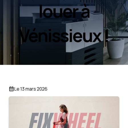
louer à
Vénissieux !
Le
13 mars 2026
calendar_month