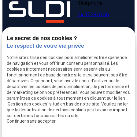
Téléphone
04 37 28 61 56
Adresse
Horaires
Le secret de nos cookies ?
9 avenue Victor Hugo
Lundi - Vendredi
Le respect de votre vie privée
69160 Tassin la Demi-
09:00-12:00,
14:00-
Lune
18:00
Notre site utilise des cookies pour améliorer votre expérience
de navigation et vous offrir un contenu personnalisé. Les
cookies strictement nécessaires sont essentiels au
Accueil
fonctionnement de base de notre site et ne peuvent pas être
Qui sommes-nous
désactivés. Cependant, vous avez le choix d'activer ou de
Nos biens
désactiver les cookies de personnalisation, de performance et
Prix immobilier
de marketing selon vos préférences. Vous pouvez modifier vos
paramètres de cookies à tout moment en cliquant sur le lien
Confier mon bien
'Gestion des cookies' situé en bas de notre site. Veuillez noter
Rejoignez-nous
que la désactivation de certains cookies peut avoir un impact
Contact
sur certaines fonctionnalités du site.
Continuer sans accepter
Mentions légales
Politique de confidentialité
Gestion des cookies
Plan du site