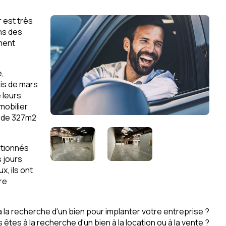
 est très
ns des
ment
e,
ois de mars
 leurs
mobilier
é de 327m2
itionnés
 jours
, ils ont
tre
 la recherche d'un bien pour implanter votre entreprise ?
 êtes à la recherche d'un bien à la location ou à la vente ?