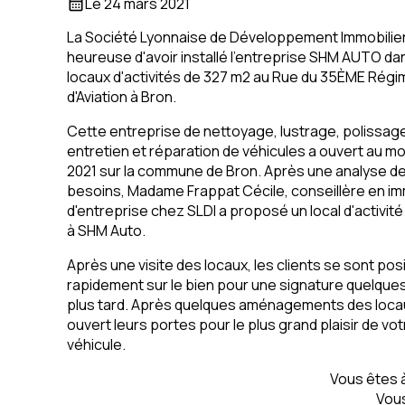
Le
24 mars 2021
calendar_month
La Société Lyonnaise de Développement Immobilier
heureuse d'avoir installé l'entreprise SHM AUTO da
locaux d'activités de 327 m2 au Rue du 35ÈME Régi
d'Aviation à Bron.
Cette entreprise de nettoyage, lustrage, polissag
entretien et réparation de véhicules a ouvert au m
2021 sur la commune de Bron. Après une analyse de
besoins, Madame Frappat Cécile, conseillère en im
d'entreprise chez SLDI a proposé un local d'activit
à SHM Auto.
Après une visite des locaux, les clients se sont pos
rapidement sur le bien pour une signature quelques
plus tard. Après quelques aménagements des locaux
ouvert leurs portes pour le plus grand plaisir de vo
véhicule.
Vous êtes à
Vous