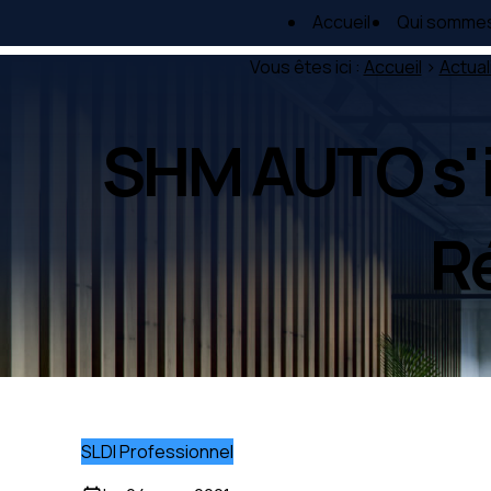
Panneau de gestion des cookies
Accueil
Qui somme
Vous êtes ici :
Accueil
>
Actual
SHM AUTO s'i
Ré
SLDI Professionnel