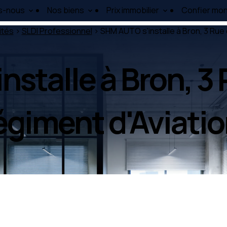
s-nous
Nos biens
Prix immobilier
Confier mon
ités
>
SLDI Professionnel
> SHM AUTO s'installe à Bron, 3 Rue 
nstalle à Bron, 3
giment d'Aviatio