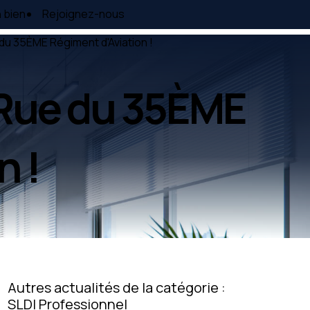
 bien
Rejoignez-nous
du 35ÈME Régiment d'Aviation !
 Rue du 35ÈME
n !
Autres actualités de la catégorie :
SLDI Professionnel