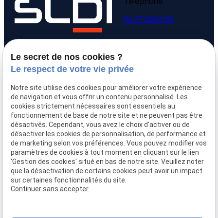
Téléphone
04 37 28 61 56
Adresse
Horaires
Le secret de nos cookies ?
9 avenue Victor Hugo
Lundi - Vendredi
Le respect de votre vie privée
69160 Tassin la Demi-
09:00-12:00,
14:00-
Lune
18:00
Notre site utilise des cookies pour améliorer votre expérience
de navigation et vous offrir un contenu personnalisé. Les
cookies strictement nécessaires sont essentiels au
Accueil
fonctionnement de base de notre site et ne peuvent pas être
Qui sommes-nous
désactivés. Cependant, vous avez le choix d'activer ou de
Nos biens
désactiver les cookies de personnalisation, de performance et
Prix immobilier
de marketing selon vos préférences. Vous pouvez modifier vos
paramètres de cookies à tout moment en cliquant sur le lien
Confier mon bien
'Gestion des cookies' situé en bas de notre site. Veuillez noter
Rejoignez-nous
que la désactivation de certains cookies peut avoir un impact
Contact
sur certaines fonctionnalités du site.
Continuer sans accepter
Mentions légales
Politique de confidentialité
Gestion des cookies
Plan du site