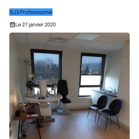
SLDI Professionnel
Le
27 janvier 2020
calendar_month