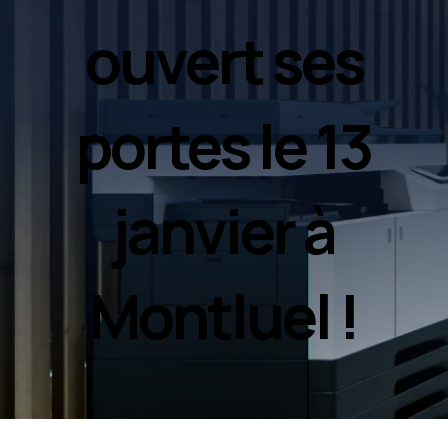
ouvert ses
portes le 13
janvier à
Montluel !