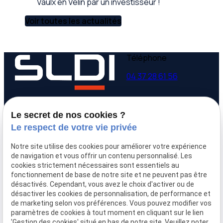
Vaulx en Velin par un investisseur !
Voir toutes les actualités
Téléphone
04 37 28 61 56
Adresse
Horaires
Le secret de nos cookies ?
9 avenue Victor Hugo
Lundi - Vendredi
Le respect de votre vie privée
69160 Tassin la Demi-
09:00-12:00,
14:00-
Lune
18:00
Notre site utilise des cookies pour améliorer votre expérience
de navigation et vous offrir un contenu personnalisé. Les
cookies strictement nécessaires sont essentiels au
Accueil
fonctionnement de base de notre site et ne peuvent pas être
Qui sommes-nous
désactivés. Cependant, vous avez le choix d'activer ou de
Nos biens
désactiver les cookies de personnalisation, de performance et
Prix immobilier
de marketing selon vos préférences. Vous pouvez modifier vos
paramètres de cookies à tout moment en cliquant sur le lien
Confier mon bien
'Gestion des cookies' situé en bas de notre site. Veuillez noter