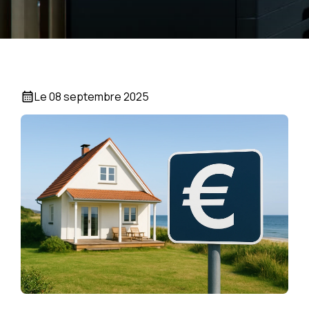
Le
08 septembre 2025
calendar_month