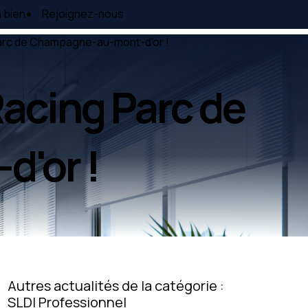
 bien
Rejoignez-nous
Parc de Champagne-au-mont-d'or !
acing Parc de
'or !
Autres actualités de la catégorie :
SLDI Professionnel