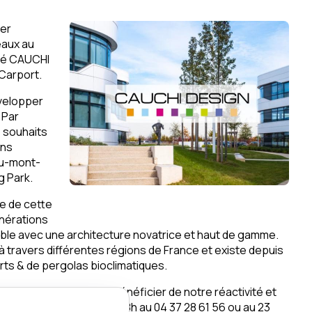
ier
eaux au
té CAUCHI
 Carport.
évelopper
 Par
 souhaits
ons
au-mont-
ng Park.
le de cette
énérations
uble avec une architecture novatrice et haut de gamme.
 travers différentes régions de France et existe depuis
orts & de pergolas bioclimatiques.
r d'entreprise afin de bénéficier de notre réactivité et
ndi au vendredi de 9h à 18h au 04 37 28 61 56 ou au 23