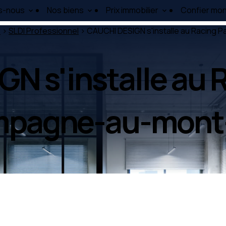
s-nous
Nos biens
Prix immobilier
Confier mon
s
>
SLDI Professionnel
> CAUCHI DESIGN s'installe au Racing 
N s'installe au R
pagne-au-mont-d