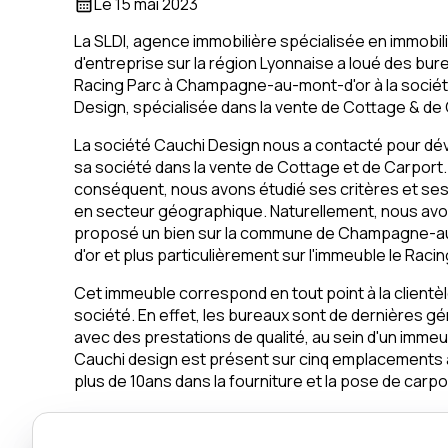
Le
15 mai 2023
calendar_month
La SLDI, agence immobilière spécialisée en immobil
d'entreprise sur la région Lyonnaise a loué des bur
Racing Parc à Champagne-au-mont-d'or à la socié
Design, spécialisée dans la vente de Cottage & de
La société Cauchi Design nous a contacté pour d
sa société dans la vente de Cottage et de Carport.
conséquent, nous avons étudié ses critères et ses
en secteur géographique. Naturellement, nous av
proposé un bien sur la commune de Champagne-
d'or et plus particulièrement sur l'immeuble le Raci
Cet immeuble correspond en tout point à la clientè
société. En effet, les bureaux sont de dernières g
avec des prestations de qualité, au sein d'un imme
Cauchi design est présent sur cinq emplacements à
plus de 10ans dans la fourniture et la pose de carp
Faites appel à notre équipe spécialisée en immobilie
de nos conseils ! Nous sommes à votre écoute du lu