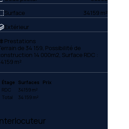
Surface
34159 m²
Extérieur
Prestations
ag
errain de 34 159, Possibilité de
construction 14 000m2, Surface RDC :
34159 m²
Étage
Surfaces
Prix
RDC
34159 m²
Total
34 159 m²
Interlocuteur