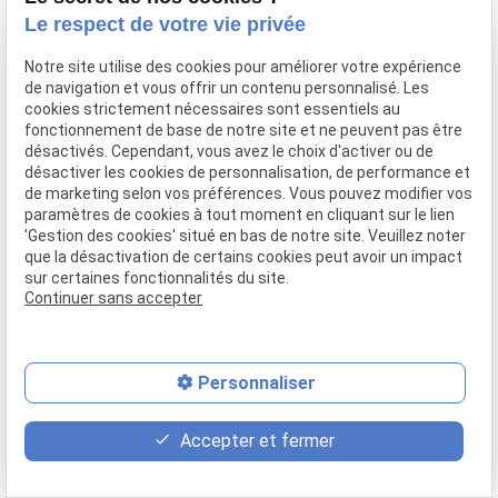
Confier mon bien
Le respect de votre vie privée
Rejoignez-nous
Notre site utilise des cookies pour améliorer votre expérience
Contact
de navigation et vous offrir un contenu personnalisé. Les
cookies strictement nécessaires sont essentiels au
fonctionnement de base de notre site et ne peuvent pas être
Mentions légales
Politique de confidentialité
désactivés. Cependant, vous avez le choix d'activer ou de
désactiver les cookies de personnalisation, de performance et
Gestion des cookies
Plan du site
de marketing selon vos préférences. Vous pouvez modifier vos
paramètres de cookies à tout moment en cliquant sur le lien
'Gestion des cookies' situé en bas de notre site. Veuillez noter
que la désactivation de certains cookies peut avoir un impact
sur certaines fonctionnalités du site.
Continuer sans accepter
Personnaliser
place
contact_page
phone
Accepter et fermer
Plan d'accès
Contact
04 37 28 61 56