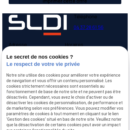
Imprimer cette offre
Téléphone
04 37 28 61 56
Adresse
Horaires
9 avenue Victor Hugo
Lundi - Vendredi
Le secret de nos cookies ?
69160 Tassin la Demi-
09:00-12:00,
14:00-
Le respect de votre vie privée
Lune
18:00
Notre site utilise des cookies pour améliorer votre expérience
Accueil
de navigation et vous offrir un contenu personnalisé. Les
cookies strictement nécessaires sont essentiels au
Qui sommes-nous
fonctionnement de base de notre site et ne peuvent pas être
Nos biens
désactivés. Cependant, vous avez le choix d'activer ou de
Prix immobilier
désactiver les cookies de personnalisation, de performance et
Confier mon bien
de marketing selon vos préférences. Vous pouvez modifier vos
paramètres de cookies à tout moment en cliquant sur le lien
Rejoignez-nous
'Gestion des cookies' situé en bas de notre site. Veuillez noter
Contact
que la désactivation de certains cookies peut avoir un impact