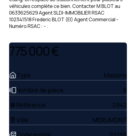
véhicules complète ce bien. Contacter M BLOT au
0633625629 Agent SLDI-IMMOBILIER RSAC
102341518 Frederic BLOT (EI) Agent Commercial -
Numéro RSAC : - .
775 000 €
Type
Maisons
Nombre de pièce
6
Référence
2942
tag
Ville
MERLIMONT
location_on
Code postal
62155