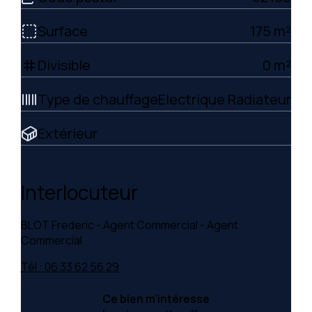
Surface
175 m²
Divisible
0 m²
tag
Type de chauffage
Electrique Radiateur
Extérieur
Interlocuteur
BLOT Frederic - Agent Commercial - Agent
Commercial
Tél : 06 33 62 56 29
Ce bien m’intéresse