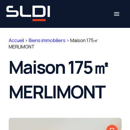
Panneau de gestion des cookies
menu
Accueil
>
Biens immobiliers
>
Maison 175㎡
MERLIMONT
Maison 175㎡
MERLIMONT