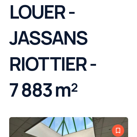
LOUER -
JASSANS
RIOTTIER -
7 883 m²
bookmark_border