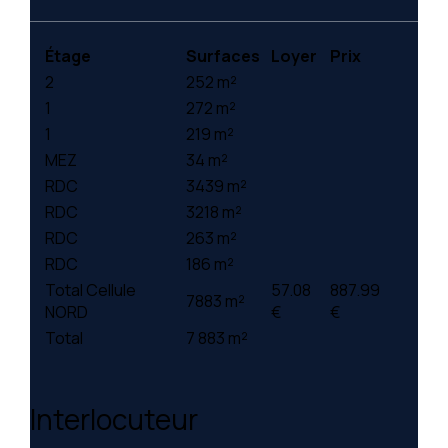
Étage
Surfaces
Loyer
Prix
2
252 m²
1
272 m²
1
219 m²
MEZ
34 m²
RDC
3439 m²
RDC
3218 m²
RDC
263 m²
RDC
186 m²
Total Cellule
57.08
887.99
7883 m²
NORD
€
€
Total
7 883 m²
Interlocuteur