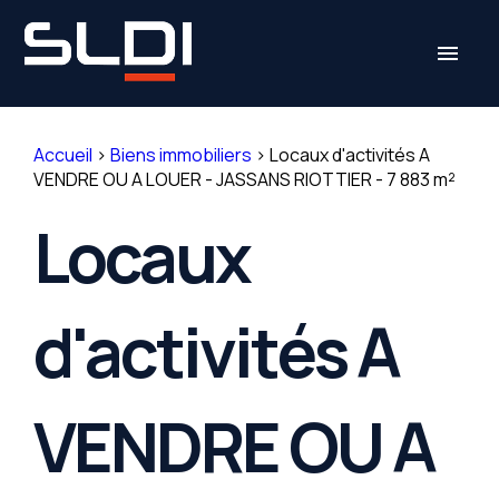
Panneau de gestion des cookies
menu
Accueil
>
Biens immobiliers
>
Locaux d'activités A
VENDRE OU A LOUER - JASSANS RIOTTIER - 7 883 m²
Locaux
d'activités A
VENDRE OU A