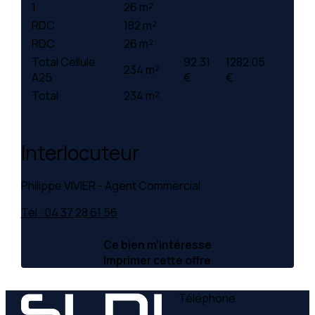
1
26 m²
RDC
182 m²
RDC
26 m²
Total Cellule
92.31
1282.05
234 m²
A25
€
€
Total
234 m²
Interlocuteur
Philippe VIVIER - Agent Commercial
Tél : 04 37 28 61 56
Ce bien m’intéresse
Imprimer cette offre
Téléphone