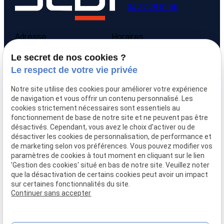
04 37 28 61 56
Adresse
Horaires
9 avenue Victor Hugo
Lundi - Vendredi
Le secret de nos cookies ?
69160 Tassin la Demi-
09:00-12:00,
14:00-
Le respect de votre vie privée
Lune
18:00
Notre site utilise des cookies pour améliorer votre expérience
Accueil
de navigation et vous offrir un contenu personnalisé. Les
cookies strictement nécessaires sont essentiels au
Qui sommes-nous
fonctionnement de base de notre site et ne peuvent pas être
Nos biens
désactivés. Cependant, vous avez le choix d'activer ou de
Prix immobilier
désactiver les cookies de personnalisation, de performance et
Confier mon bien
de marketing selon vos préférences. Vous pouvez modifier vos
paramètres de cookies à tout moment en cliquant sur le lien
Rejoignez-nous
'Gestion des cookies' situé en bas de notre site. Veuillez noter
Contact
que la désactivation de certains cookies peut avoir un impact
sur certaines fonctionnalités du site.
Continuer sans accepter
Mentions légales
Politique de confidentialité
Gestion des cookies
Plan du site