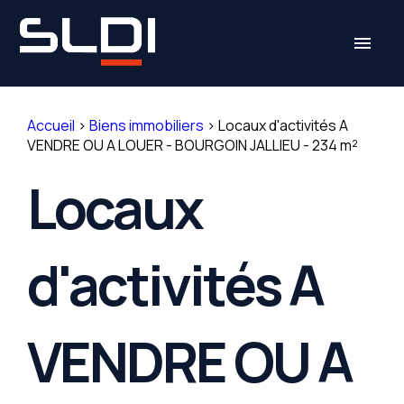
Panneau de gestion des cookies
menu
Accueil
>
Biens immobiliers
>
Locaux d'activités A
VENDRE OU A LOUER - BOURGOIN JALLIEU - 234 m²
Locaux
d'activités A
VENDRE OU A