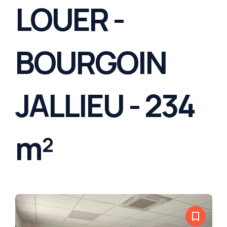
LOUER -
BOURGOIN
JALLIEU - 234
m²
bookmark_border