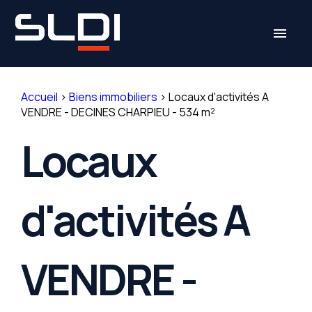
Panneau de gestion des cookies
menu
Accueil
>
Biens immobiliers
>
Locaux d'activités A
VENDRE - DECINES CHARPIEU - 534 m²
Locaux
d'activités A
VENDRE -