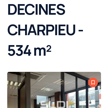
DECINES
CHARPIEU -
534 m²
bookmark_border