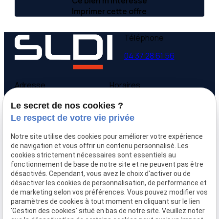
Ce bien m’intéresse
Imprimer cette offre
Téléphone
04 37 28 61 56
Adresse
Horaires
9 avenue Victor Hugo
Lundi - Vendredi
Le secret de nos cookies ?
69160 Tassin la Demi-
09:00-12:00,
14:00-
Le respect de votre vie privée
Lune
18:00
Notre site utilise des cookies pour améliorer votre expérience
Accueil
de navigation et vous offrir un contenu personnalisé. Les
cookies strictement nécessaires sont essentiels au
Qui sommes-nous
fonctionnement de base de notre site et ne peuvent pas être
Nos biens
désactivés. Cependant, vous avez le choix d'activer ou de
Prix immobilier
désactiver les cookies de personnalisation, de performance et
Confier mon bien
de marketing selon vos préférences. Vous pouvez modifier vos
paramètres de cookies à tout moment en cliquant sur le lien
Rejoignez-nous
'Gestion des cookies' situé en bas de notre site. Veuillez noter
Contact