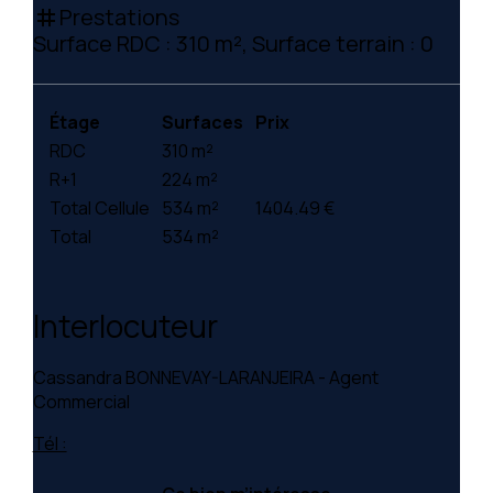
Prestations
tag
Surface RDC : 310 m², Surface terrain : 0
Étage
Surfaces
Prix
RDC
310 m²
R+1
224 m²
Total Cellule
534 m²
1404.49 €
Total
534 m²
Interlocuteur
Cassandra BONNEVAY-LARANJEIRA - Agent
Commercial
Tél :