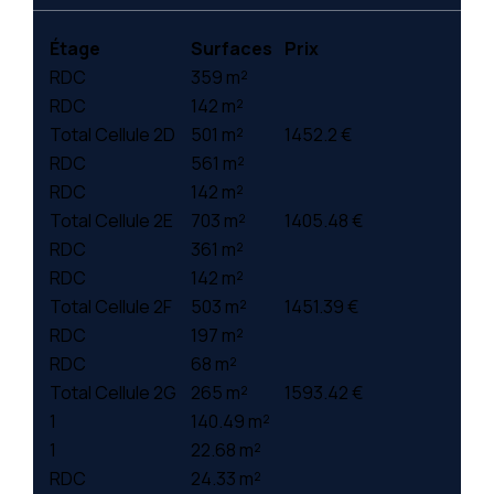
Étage
Surfaces
Prix
RDC
359 m²
RDC
142 m²
Total Cellule 2D
501 m²
1452.2 €
RDC
561 m²
RDC
142 m²
Total Cellule 2E
703 m²
1405.48 €
RDC
361 m²
RDC
142 m²
Total Cellule 2F
503 m²
1451.39 €
RDC
197 m²
RDC
68 m²
Total Cellule 2G
265 m²
1593.42 €
1
140.49 m²
1
22.68 m²
RDC
24.33 m²