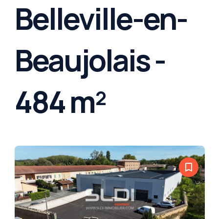
Belleville-en-
Beaujolais -
484 m²
bookmark_border