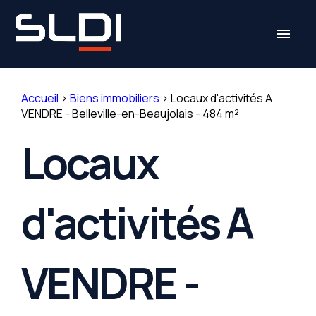
Panneau de gestion des cookies
menu
Accueil
>
Biens immobiliers
>
Locaux d'activités A
VENDRE - Belleville-en-Beaujolais - 484 m²
Locaux
d'activités A
VENDRE -