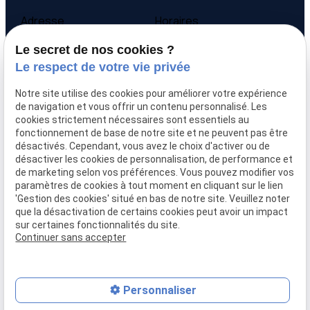
Adresse
Horaires
9 avenue Victor Hugo
Lundi - Vendredi
Le secret de nos cookies ?
69160 Tassin la Demi-
09:00-12:00,
14:00-
Le respect de votre vie privée
Lune
18:00
Notre site utilise des cookies pour améliorer votre expérience
Accueil
de navigation et vous offrir un contenu personnalisé. Les
cookies strictement nécessaires sont essentiels au
Qui sommes-nous
fonctionnement de base de notre site et ne peuvent pas être
Nos biens
désactivés. Cependant, vous avez le choix d'activer ou de
Prix immobilier
désactiver les cookies de personnalisation, de performance et
Confier mon bien
de marketing selon vos préférences. Vous pouvez modifier vos
paramètres de cookies à tout moment en cliquant sur le lien
Rejoignez-nous
'Gestion des cookies' situé en bas de notre site. Veuillez noter
Contact
que la désactivation de certains cookies peut avoir un impact
sur certaines fonctionnalités du site.
Continuer sans accepter
Mentions légales
Politique de confidentialité
Gestion des cookies
Plan du site
Personnaliser