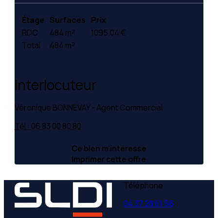
Étage
Surfaces
Prix
RDC
484 m²
1095.04 €
Total
484 m²
Interlocuteur
Véronique BONNEVAY - Agent Commercial
Tél : 06 83 00 80 80
Ce bien m’intéresse
Imprimer cette offre
Téléphone
04 37 28 61 56