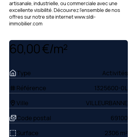
artisanale, industrielle, ou commerciale avec une
excellente visibilité. Découvrez l'ensemble de nos
offres sur notre site internet www.sldi-
immobilier.com
60,00 €/m²
Type
Activités
Référence
1325600-0L
tag
Ville
VILLEURBANNE
location_on
Code postal
69100
Surface
2306 m²