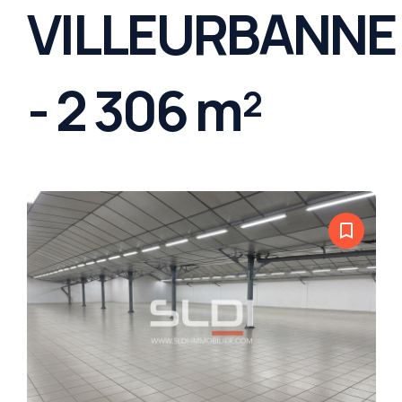
VILLEURBANNE
- 2 306 m²
bookmark_border