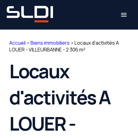
Panneau de gestion des cookies
menu
Accueil
>
Biens immobiliers
>
Locaux d'activités A
LOUER - VILLEURBANNE - 2 306 m²
Locaux
d'activités A
LOUER -