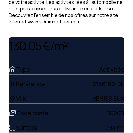
de votre activité. Les activités liées à l'automobile ne
sont pas admises. Pas de livraison en poids lourd.
Découvrez l'ensemble de nos offres sur notre site
internet www.sldi-immobilier.com
130,05 €/m²
Type
Activités
Référence
2156169-0L
tag
Ville
VENISSIEUX
location_on
Code postal
69200
Surface
794 m²