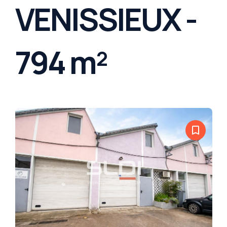
VENISSIEUX -
794 m²
bookmark_border