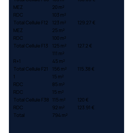
MEZ
20 m²
RDC
103 m²
Total Cellule F12
123 m²
129.27 €
MEZ
25 m²
RDC
100 m²
Total Cellule F13
125 m²
127.2 €
111 m²
R+1
45 m²
Total Cellule F21
156 m²
115.38 €
1
15 m²
RDC
85 m²
RDC
15 m²
Total Cellule F38
115 m²
120 €
RDC
92 m²
123.91 €
Total
794 m²