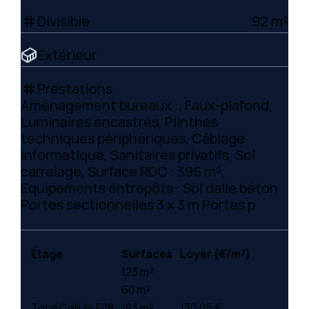
Divisible
92 m²
tag
Extérieur
Prestations
tag
Aménagement bureaux :, Faux-plafond,
Luminaires encastrés, Plinthes
techniques périphériques, Câblage
informatique, Sanitaires privatifs, Sol
carrelage, Surface RDC : 395 m²,
Equipements entrepôts : Sol dalle béton
Portes sectionnelles 3 x 3 m Portes p
Étage
Surfaces
Loyer (€/m²)
123 m²
60 m²
Total Cellule F08
183 m²
130.05 €