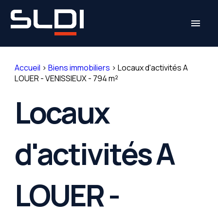
Panneau de gestion des cookies
menu
Accueil
>
Biens immobiliers
>
Locaux d'activités A
LOUER - VENISSIEUX - 794 m²
Locaux
d'activités A
LOUER -