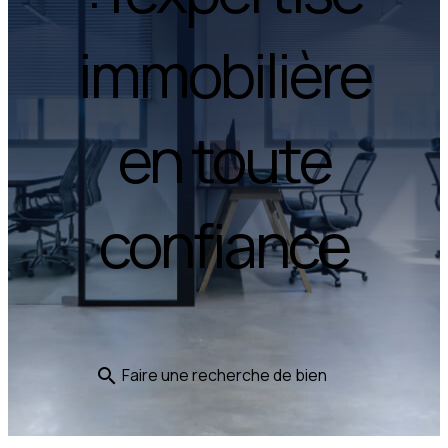
immobilière
en toute
confiance
Faire une recherche de bien
search