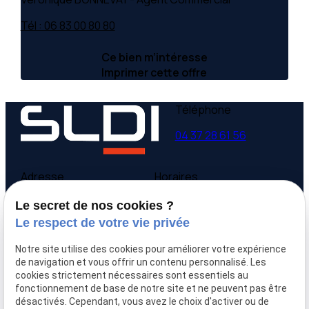
Tél : 06 83 00 80 80
Ce bien m’intéresse
Imprimer cette offre
Téléphone
04 37 28 61 56
Adresse
Horaires
9 avenue Victor Hugo
Lundi - Vendredi
Le secret de nos cookies ?
69160 Tassin la Demi-
09:00-12:00,
14:00-
Le respect de votre vie privée
Lune
18:00
Notre site utilise des cookies pour améliorer votre expérience
Accueil
de navigation et vous offrir un contenu personnalisé. Les
cookies strictement nécessaires sont essentiels au
Qui sommes-nous
fonctionnement de base de notre site et ne peuvent pas être
Nos biens
désactivés. Cependant, vous avez le choix d'activer ou de