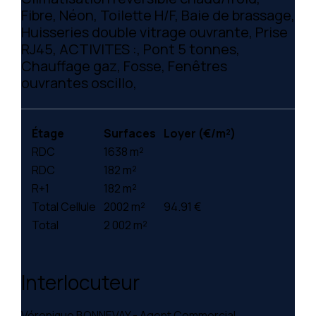
Fibre, Néon, Toilette H/F, Baie de brassage,
Huisseries double vitrage ouvrante, Prise
RJ45, ACTIVITES :, Pont 5 tonnes,
Chauffage gaz, Fosse, Fenêtres
ouvrantes oscillo,
Étage
Surfaces
Loyer (€/m²)
RDC
1638 m²
RDC
182 m²
R+1
182 m²
Total Cellule
2002 m²
94.91 €
Total
2 002 m²
Interlocuteur
Véronique BONNEVAY - Agent Commercial