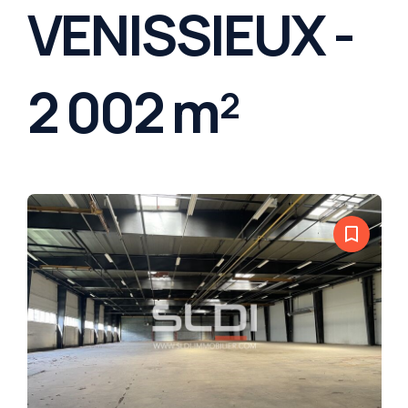
VENISSIEUX -
2 002 m²
bookmark_border