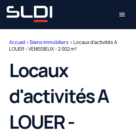
Panneau de gestion des cookies
menu
Accueil
>
Biens immobiliers
>
Locaux d'activités A
LOUER - VENISSIEUX - 2 002 m²
Locaux
d'activités A
LOUER -