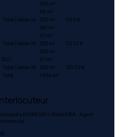
296 m²
56 m²
Total Cellule 04
352 m²
110.8 €
185 m²
47 m²
Total Cellule 05
232 m²
112.07 €
235 m²
RDC
57 m²
Total Cellule 06
292 m²
109.59 €
Total
1 694 m²
Interlocuteur
assandra BONNEVAY-LARANJEIRA - Agent
ommercial
él :