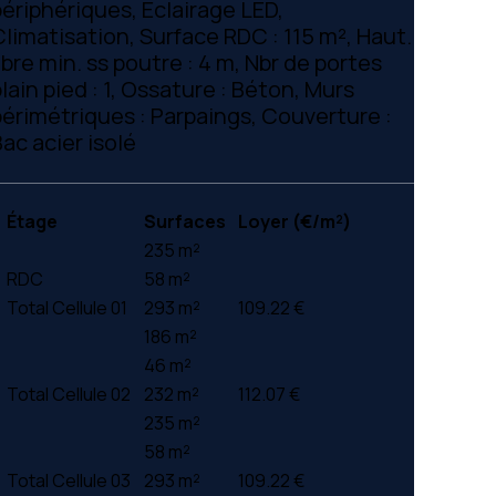
périphériques, Eclairage LED,
Climatisation, Surface RDC : 115 m², Haut.
ibre min. ss poutre : 4 m, Nbr de portes
lain pied : 1, Ossature : Béton, Murs
périmétriques : Parpaings, Couverture :
ac acier isolé
Étage
Surfaces
Loyer (€/m²)
235 m²
RDC
58 m²
Total Cellule 01
293 m²
109.22 €
186 m²
46 m²
Total Cellule 02
232 m²
112.07 €
235 m²
58 m²
Total Cellule 03
293 m²
109.22 €