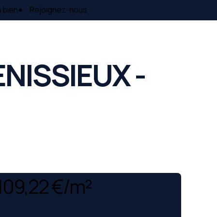
 bien
Rejoignez-nous
ENISSIEUX -
109,22 €/m²