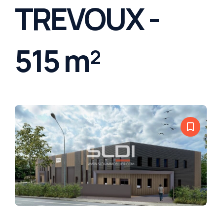
TREVOUX -
515 m²
bookmark_border