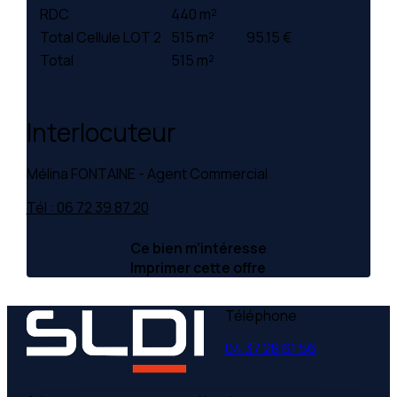
RDC
440 m²
Total Cellule LOT 2
515 m²
95.15 €
Total
515 m²
Interlocuteur
Mélina FONTAINE - Agent Commercial
Tél : 06 72 39 87 20
Ce bien m’intéresse
Imprimer cette offre
Téléphone
04 37 28 61 56