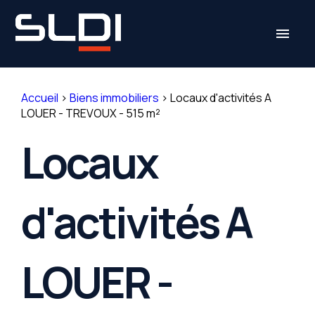
Panneau de gestion des cookies
menu
Accueil
>
Biens immobiliers
>
Locaux d'activités A
LOUER - TREVOUX - 515 m²
Locaux
d'activités A
LOUER -