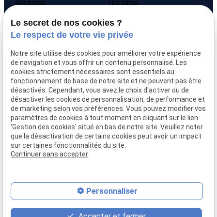
Adresse
Horaires
9 avenue Victor Hugo
Lundi - Vendredi
Le secret de nos cookies ?
69160 Tassin la Demi-
09:00-12:00,
14:00-
Le respect de votre vie privée
Lune
18:00
Notre site utilise des cookies pour améliorer votre expérience
Accueil
de navigation et vous offrir un contenu personnalisé. Les
cookies strictement nécessaires sont essentiels au
Qui sommes-nous
fonctionnement de base de notre site et ne peuvent pas être
Nos biens
désactivés. Cependant, vous avez le choix d'activer ou de
Prix immobilier
désactiver les cookies de personnalisation, de performance et
Confier mon bien
de marketing selon vos préférences. Vous pouvez modifier vos
paramètres de cookies à tout moment en cliquant sur le lien
Rejoignez-nous
'Gestion des cookies' situé en bas de notre site. Veuillez noter
Contact
que la désactivation de certains cookies peut avoir un impact
sur certaines fonctionnalités du site.
Continuer sans accepter
Mentions légales
Politique de confidentialité
Gestion des cookies
Plan du site
Personnaliser
place
contact_page
phone
Accepter et fermer