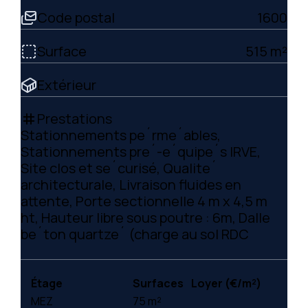
Code postal
1600
Surface
515 m²
Extérieur
Prestations
tag
Stationnements pe´rme´ables,
Stationnements pre´-e´quipe´s IRVE,
Site clos et se´curisé, Qualite´
architecturale, Livraison fluides en
attente, Porte sectionnelle 4 m x 4,5 m
ht, Hauteur libre sous poutre : 6m, Dalle
be´ton quartze´ (charge au sol RDC
Étage
Surfaces
Loyer (€/m²)
MEZ
75 m²