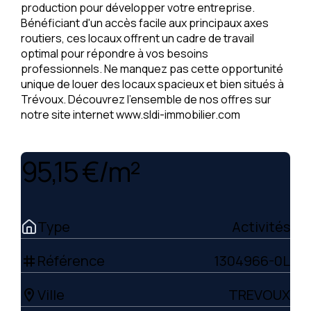
production pour développer votre entreprise.
Bénéficiant d'un accès facile aux principaux axes
routiers, ces locaux offrent un cadre de travail
optimal pour répondre à vos besoins
professionnels. Ne manquez pas cette opportunité
unique de louer des locaux spacieux et bien situés à
Trévoux. Découvrez l'ensemble de nos offres sur
notre site internet www.sldi-immobilier.com
95,15 €/m²
Type
Activités
Référence
1304966-0L
tag
Ville
TREVOUX
location_on