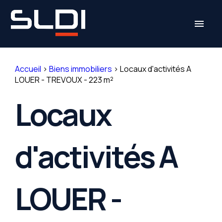
Panneau de gestion des cookies
menu
Accueil
>
Biens immobiliers
>
Locaux d'activités A
LOUER - TREVOUX - 223 m²
Locaux
d'activités A
LOUER -