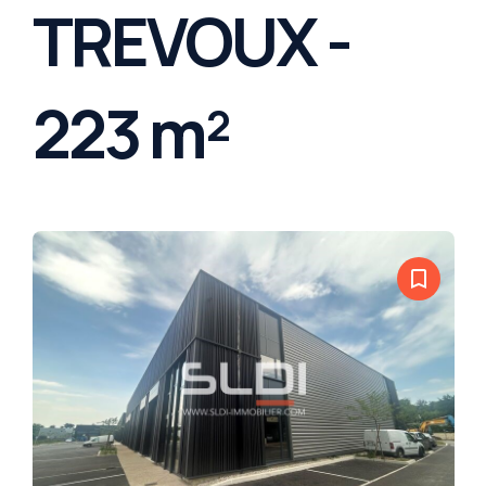
TREVOUX -
223 m²
bookmark_border