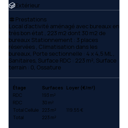
Extérieur
Prestations
tag
Local d'activité aménagé avec bureaux en
très bon état , 223 m2 dont 30 m2 de
bureaux Stationnement : 3 places
réservées , Climatisation dans les
bureaux, Porte sectionnelle : 4 x 4,5 ML ,
Sanitaires, Surface RDC : 223 m², Surface
terrain : 0, Ossature
Étage
Surfaces
Loyer (€/m²)
RDC
193 m²
RDC
30 m²
Total Cellule
223 m²
119.55 €
Total
223 m²