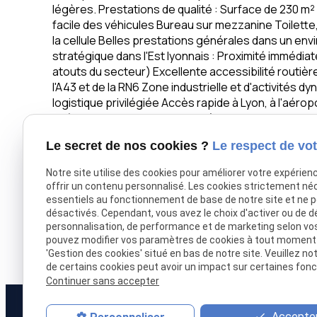
légères. Prestations de qualité : Surface de 230 m
facile des véhicules Bureau sur mezzanine Toilette
la cellule Belles prestations générales dans un en
stratégique dans l'Est lyonnais : Proximité immédiat
atouts du secteur) Excellente accessibilité routièr
l'A43 et de la RN6 Zone industrielle et d'activités 
logistique privilégiée Accès rapide à Lyon, à l'aérop
Rhône-Alpes Ce local d'activité de 230 m² est part
sociétés de maintenance, e-commerce ou entrepri
Le secret de nos cookies ?
Le respect de vot
intégré, dans un cadre calme tout en restant parf
atelier ou un local mixte activité/bureau, cette of
Notre site utilise des cookies pour améliorer votre expérien
dans un secteur en plein développement. Découvrez
offrir un contenu personnalisé. Les cookies strictement né
entrepôts et ateliers à louer à Tignieu-Jameyzieu, 
essentiels au fonctionnement de base de notre site et ne 
notre site internet : www.sldi-immobilier.com N'hés
désactivés. Cependant, vous avez le choix d'activer ou de d
détails techniques ou pour organiser une visite. C
personnalisation, de performance et de marketing selon vo
pouvez modifier vos paramètres de cookies à tout moment en
prestations récentes est disponible immédiatement
'Gestion des cookies' situé en bas de notre site. Veuillez no
de certains cookies peut avoir un impact sur certaines fonct
Continuer sans accepter
Accepter