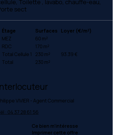
ellule, Toilette , lavabo, chauffe-eau,
Porte sect
Étage
Surfaces
Loyer (€/m²)
MEZ
60 m²
RDC
170 m²
Total Cellule 1
230 m²
93.39 €
Total
230 m²
Interlocuteur
hilippe VIVIER - Agent Commercial
él : 04 37 28 61 56
Ce bien m’intéresse
Imprimer cette offre