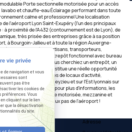
² modulable Porte sectionnelle motorisée pour un accès
, lavabo et chauffe-eau Éclairage performant dans toute
vironnement calme et professionnel Une localisation
e de l'aéroport Lyon Saint-Exupéry (l'un des principaux
e : à proximité de l'A432 (contournement est de Lyon), de
dynamique, très prisée des entreprises grâce à sa position
ort, à Bourgoin-Jallieu et à toute la région Auvergne-
iculièrement adapté aux artisans, transporteurs,
ses ayant besoin d'un entrepôt fonctionnel avec bureau
re vie privée
aitement connecté. Que vous cherchiez un entrepôt, un
fre à Tignieu-Jameyzieu constitue une réelle opportunité
ce de navigation et vous
 l'ensemble de nos offres de locaux d'activité,
cessaires sont
Saint-Laurent-de-Mûre, Meyzieu et sur l'Est lyonnais sur
peuvent pas être
itez pas à nous contacter pour plus d'informations, les
ésactiver les cookies de
e local de 230 m² avec porte motorisée, mezzanine et
s préférences. Vous
 cliquant sur le lien
 dans un parc calme à deux pas de l'aéroport !
ter que la désactivation
ionnalités du site.
Téléphone
Adresse
 et fermer