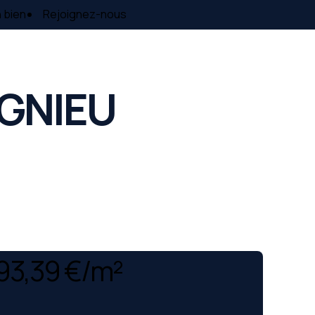
 bien
Rejoignez-nous
TIGNIEU
93,39 €/m²