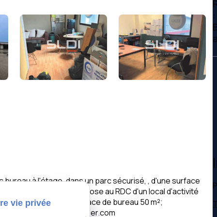
a
ec bureau à l'étage ,dans un parc sécurisé, , d'une surface
P
allavier. Le bien se compose au RDC d'un local d'activité
4.5 m, A l'étage, une surface de bureau 50 m²;
re vie privée
T
internet www.sldi-immobilier.com