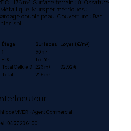
RDC : 176 m², Surface terrain : 0, Ossature
: Métallique, Murs périmétriques :
Bardage double peau, Couverture : Bac
cier isol
Étage
Surfaces
Loyer (€/m²)
1
50 m²
RDC
176 m²
Total Cellule 9
226 m²
92.92 €
Total
226 m²
Interlocuteur
hilippe VIVIER - Agent Commercial
él : 04 37 28 61 56