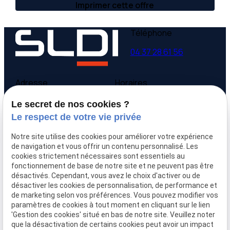
Imprimer cette offre
Téléphone
04 37 28 61 56
Adresse
Horaires
9 avenue Victor Hugo
Lundi - Vendredi
Le secret de nos cookies ?
69160 Tassin la Demi-
09:00-12:00,
14:00-
Le respect de votre vie privée
Lune
18:00
Notre site utilise des cookies pour améliorer votre expérience
Accueil
de navigation et vous offrir un contenu personnalisé. Les
cookies strictement nécessaires sont essentiels au
Qui sommes-nous
fonctionnement de base de notre site et ne peuvent pas être
Nos biens
désactivés. Cependant, vous avez le choix d'activer ou de
Prix immobilier
désactiver les cookies de personnalisation, de performance et
Confier mon bien
de marketing selon vos préférences. Vous pouvez modifier vos
paramètres de cookies à tout moment en cliquant sur le lien
Rejoignez-nous
'Gestion des cookies' situé en bas de notre site. Veuillez noter
Contact
que la désactivation de certains cookies peut avoir un impact