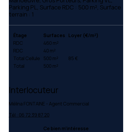
Manoeuvre, Gros Porteurs, Parking VL,
Parking PL, Surface RDC : 500 m², Surface
terrain : 1
Étage
Surfaces
Loyer (€/m²)
RDC
460 m²
RDC
40 m²
Total Cellule
500 m²
85 €
Total
500 m²
Interlocuteur
Mélina FONTAINE - Agent Commercial
Tél : 06 72 39 87 20
Ce bien m’intéresse