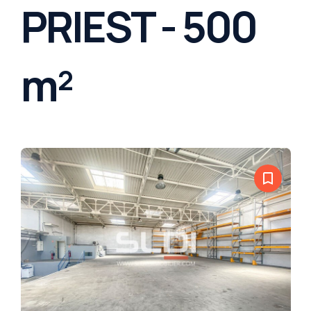
PRIEST - 500
m²
bookmark_border