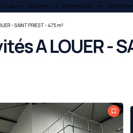
s-nous
Nos biens
Prix immobilier
Confier mon
LOUER - SAINT PRIEST - 475 m²
vités A LOUER - S
bookmark_border