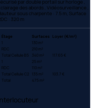
sécurisé par double portail sur horloge ,
Eclairage des abords , Vidéosurveillance ,
Hauteur sous charpente : 7.5 m, Surface
RDC : 320 m
Étage
Surfaces
Loyer (€/m²)
1
130 m²
RDC
210 m²
Total Cellule B5
340 m²
117.65 €
1
25 m²
RDC
110 m²
Total Cellule C2
135 m²
103.7 €
Total
475 m²
Interlocuteur