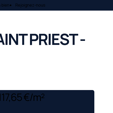
 bien
Rejoignez-nous
AINT PRIEST -
117,65 €/m²