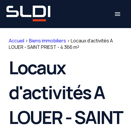
Panneau de gestion des cookies
menu
Accueil
>
Biens immobiliers
>
Locaux d'activités A
LOUER - SAINT PRIEST - 4 366 m²
Locaux
d'activités A
LOUER - SAINT