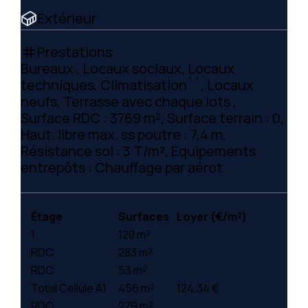
Extérieur
Prestations
tag
Bureaux , Locaux sociaux, Locaux
techniques, Climatisation``, Locaux
neufs, Terrasse avec chaque lots ,
Surface RDC : 3769 m², Surface terrain : 0,
Haut. libre max. ss poutre : 7,4 m,
Résistance sol : 3 T/m², Equipements
entrepôts : Chauffage par aérot
Étage
Surfaces
Loyer (€/m²)
1
120 m²
RDC
283 m²
RDC
53 m²
Total Cellule A1
456 m²
124.34 €
RDC
279 m²