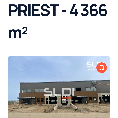
PRIEST - 4 366
m²
bookmark_border