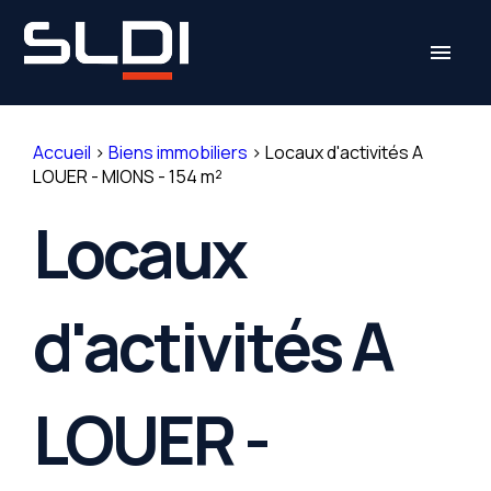
Panneau de gestion des cookies
menu
Accueil
>
Biens immobiliers
>
Locaux d'activités A
LOUER - MIONS - 154 m²
Locaux
d'activités A
LOUER -