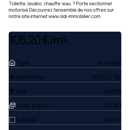
Toilette, lavabo, chauffe-eau. ? Porte sectionnel
motorisé Découvrez l'ensemble de nos offres sur
notre site internet www.sldi-immobilier.com
105,20 €/m²
Type
Activités
Référence
1317422-0L
tag
Ville
MIONS
location_on
Code postal
69780
Surface
154 m²