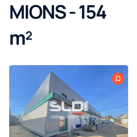
MIONS - 154
m²
bookmark_border