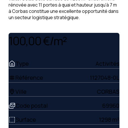
rénovée avec 11 portes à quai et hauteur jusqu'à 7 m
à Corbas constitue une excellente opportunité dans
un secteur logistique stratégique.
100,00 €/m²
Type
Activités
Référence
1127048-0L
tag
Ville
CORBAS
location_on
Code postal
69960
Surface
1298 m²