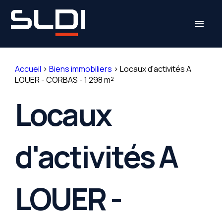
Panneau de gestion des cookies
menu
Accueil
>
Biens immobiliers
>
Locaux d'activités A
LOUER - CORBAS - 1 298 m²
Locaux
d'activités A
LOUER -