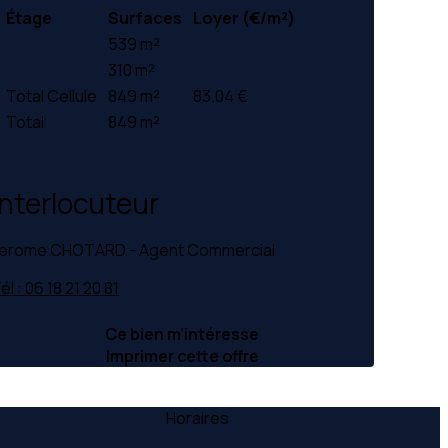
Étage
Surfaces
Loyer (€/m²)
539 m²
310 m²
Total Cellule
849 m²
83.04 €
Total
849 m²
Interlocuteur
erome CHOTARD - Agent Commercial
él : 06 18 21 20 81
Ce bien m’intéresse
Imprimer cette offre
Horaires