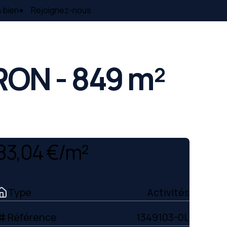
 bien
Rejoignez-nous
RON - 849 m²
83,04 €/m²
Type
Activités
Référence
1349103-0L
ag