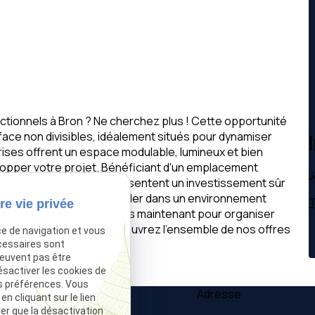
nctionnels à Bron ? Ne cherchez plus ! Cette opportunité
rface non divisibles, idéalement situés pour dynamiser
prises offrent un espace modulable, lumineux et bien
elopper votre projet. Bénéficiant d'un emplacement
J
modités, ces locaux représentent un investissement sûr
ion unique de vous installer dans un environnement
T
re vie privée
activité. Contactez-nous dès maintenant pour organiser
le de location à Bron. Découvrez l'ensemble de nos offres
ce de navigation et vous
cessaires sont
peuvent pas être
ésactiver les cookies de
s préférences. Vous
Téléphone
Adresse
 cliquant sur le lien
ter que la désactivation