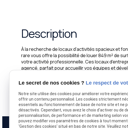
Description
À la recherche de locaux d'activités spacieux et fo
rare vous offre la possibilité de louer 849 m² de su
votre activité professionnelle. Ces locaux d'entre
agencé, parfait pour accueillir vos équipes et dév
stratégique, proche des axes routiers et des com
pour votre entreprise. Ne manquez pas cette occas
Le secret de nos cookies ?
Le respect de vot
propice à la croissance et à la réussite de votre 
une visite et saisir cette opportunité exceptionnel
Notre site utilise des cookies pour améliorer votre expérien
sur notre site internet www.sldi-immobilier.com
offrir un contenu personnalisé. Les cookies strictement né
essentiels au fonctionnement de base de notre site et ne 
désactivés. Cependant, vous avez le choix d'activer ou de d
personnalisation, de performance et de marketing selon vo
pouvez modifier vos paramètres de cookies à tout moment en
'Gestion des cookies' situé en bas de notre site. Veuillez no