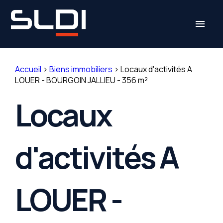
Panneau de gestion des cookies
menu
Accueil
>
Biens immobiliers
>
Locaux d'activités A
LOUER - BOURGOIN JALLIEU - 356 m²
Locaux
d'activités A
LOUER -