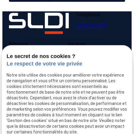
Téléphone
04 37 28 61 56
Adresse
Horaires
9 avenue Victor Hugo
Lundi - Vendredi
Le secret de nos cookies ?
69160 Tassin la Demi-
09:00-12:00,
14:00-
Le respect de votre vie privée
Lune
18:00
Notre site utilise des cookies pour améliorer votre expérience
Accueil
de navigation et vous offrir un contenu personnalisé. Les
cookies strictement nécessaires sont essentiels au
Qui sommes-nous
fonctionnement de base de notre site et ne peuvent pas être
Nos biens
désactivés. Cependant, vous avez le choix d'activer ou de
Prix immobilier
désactiver les cookies de personnalisation, de performance et
Confier mon bien
de marketing selon vos préférences. Vous pouvez modifier vos
paramètres de cookies à tout moment en cliquant sur le lien
Rejoignez-nous
'Gestion des cookies' situé en bas de notre site. Veuillez noter
Contact
que la désactivation de certains cookies peut avoir un impact
sur certaines fonctionnalités du site.