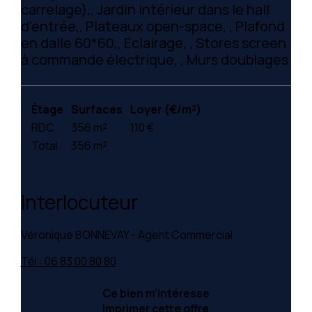
carrelage),, Jardin intérieur dans le hall
d'entrée,, Plateaux open-space, , Plafond
en dalle 60*60,, Eclairage, , Stores screen
à commande électrique, , Murs doublages
Étage
Surfaces
Loyer (€/m²)
RDC
356 m²
110 €
Total
356 m²
Interlocuteur
Véronique BONNEVAY - Agent Commercial
Tél : 06 83 00 80 80
Ce bien m’intéresse
Imprimer cette offre