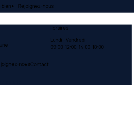
 bien
Rejoignez-nous
Horaires
Lundi - Vendredi
Lune
09:00-12:00,
14:00-18:00
joignez-nous
Contact
an du site