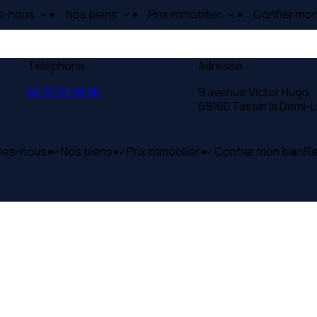
s-nous
Nos biens
Prix immobilier
Confier mon
Téléphone
Adresse
04 37 28 61 56
9 avenue Victor Hugo
69160 Tassin la Demi-
mes-nous
Nos biens
Prix immobilier
Confier mon bien
Re
 légales
Politique de confidentialité
Gestion des cookies
Pl