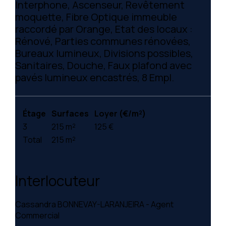
Interphone, Ascenseur, Revêtement
moquette, Fibre Optique immeuble
raccordé par Orange, Etat des locaux :
Rénové, Parties communes rénovées,
Bureaux lumineux, Divisions possibles,
Sanitaires, Douche, Faux plafond avec
pavés lumineux encastrés, 8 Empl.
Étage
Surfaces
Loyer (€/m²)
3
215 m²
125 €
Total
215 m²
Interlocuteur
Cassandra BONNEVAY-LARANJEIRA - Agent
Commercial