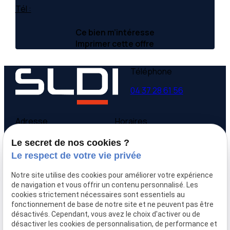
Tél :
Ce bien m’intéresse
Imprimer cette offre
Téléphone
04 37 28 61 56
Adresse
Horaires
9 avenue Victor Hugo
Lundi - Vendredi
Le secret de nos cookies ?
69160 Tassin la Demi-
09:00-12:00,
14:00-
Le respect de votre vie privée
Lune
18:00
Notre site utilise des cookies pour améliorer votre expérience
Accueil
de navigation et vous offrir un contenu personnalisé. Les
cookies strictement nécessaires sont essentiels au
Qui sommes-nous
fonctionnement de base de notre site et ne peuvent pas être
Nos biens
désactivés. Cependant, vous avez le choix d'activer ou de
Prix immobilier
désactiver les cookies de personnalisation, de performance et