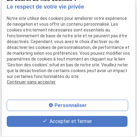
Confier mon bien
Le respect de votre vie privée
Rejoignez-nous
Notre site utilise des cookies pour améliorer votre expérience
Contact
de navigation et vous offrir un contenu personnalisé. Les
cookies strictement nécessaires sont essentiels au
fonctionnement de base de notre site et ne peuvent pas être
Mentions légales
Politique de confidentialité
désactivés. Cependant, vous avez le choix d'activer ou de
désactiver les cookies de personnalisation, de performance et
Gestion des cookies
Plan du site
de marketing selon vos préférences. Vous pouvez modifier vos
paramètres de cookies à tout moment en cliquant sur le lien
'Gestion des cookies' situé en bas de notre site. Veuillez noter
que la désactivation de certains cookies peut avoir un impact
sur certaines fonctionnalités du site.
Continuer sans accepter
Personnaliser
place
contact_page
phone
Accepter et fermer
Plan d'accès
Contact
04 37 28 61 56