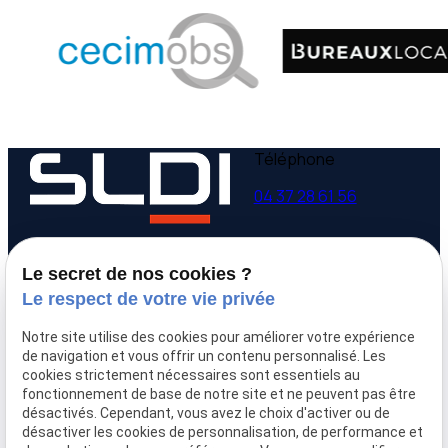
Téléphone
04 37 28 61 56
Adresse
Horaires
Le secret de nos cookies ?
9 avenue Victor Hugo
Lundi - Vendredi
Le respect de votre vie privée
69160 Tassin la Demi-
09:00-12:00,
14:00-
Lune
18:00
Notre site utilise des cookies pour améliorer votre expérience
de navigation et vous offrir un contenu personnalisé. Les
cookies strictement nécessaires sont essentiels au
Accueil
fonctionnement de base de notre site et ne peuvent pas être
Qui sommes-nous
désactivés. Cependant, vous avez le choix d'activer ou de
Nos biens
désactiver les cookies de personnalisation, de performance et