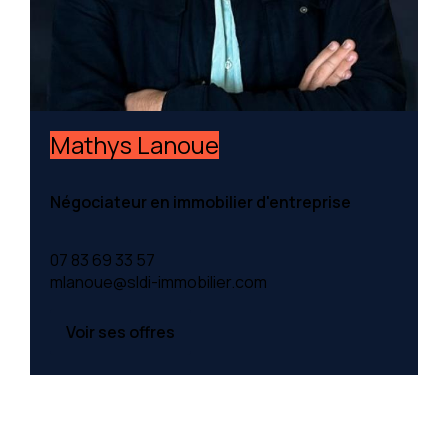
Mathys Lanoue
Négociateur en immobilier d'entreprise
07 83 69 33 57
mlanoue@sldi-immobilier.com
Voir ses offres