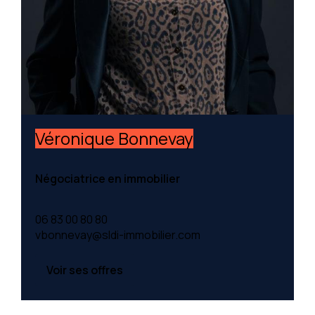
Véronique Bonnevay
Négociatrice en immobilier
06 83 00 80 80
vbonnevay@sldi-immobilier.com
Voir ses offres