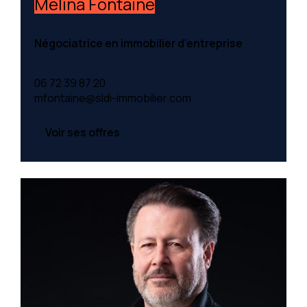
Mélina Fontaine
Négociatrice en immobilier d'entreprise
06 72 39 87 20
mfontaine@sldi-immobilier.com
Voir ses offres