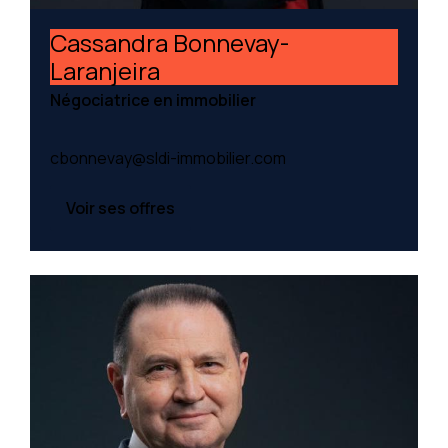
Cassandra Bonnevay-
Laranjeira
Négociatrice en immobilier
cbonnevay@sldi-immobilier.com
Voir ses offres