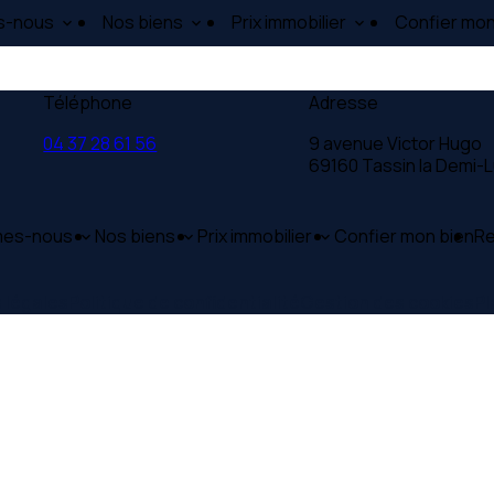
s-nous
Nos biens
Prix immobilier
Confier mon
Téléphone
Adresse
04 37 28 61 56
9 avenue Victor Hugo
69160 Tassin la Demi-
mes-nous
Nos biens
Prix immobilier
Confier mon bien
Re
 légales
Politique de confidentialité
Gestion des cookies
Pl