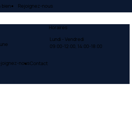
 bien
Rejoignez-nous
Horaires
Lundi - Vendredi
Lune
09:00-12:00,
14:00-18:00
joignez-nous
Contact
an du site