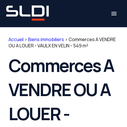
Panneau de gestion des cookies
menu
Accueil
>
Biens immobiliers
>
Commerces A VENDRE
OU A LOUER - VAULX EN VELIN - 549 m²
Commerces A
VENDRE OU A
LOUER -