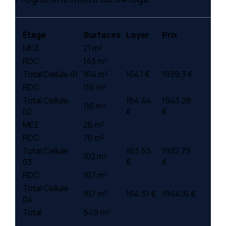
Étage
Surfaces
Loyer
Prix
MEZ
21 m²
RDC
143 m²
Total Cellule 01
164 m²
164.1 €
1939.3 €
RDC
116 m²
Total Cellule
164.44
1943.28
116 m²
02
€
€
MEZ
26 m²
RDC
76 m²
Total Cellule
163.55
1932.79
102 m²
03
€
€
RDC
167 m²
Total Cellule
167 m²
164.51 €
1944.16 €
04
Total
549 m²