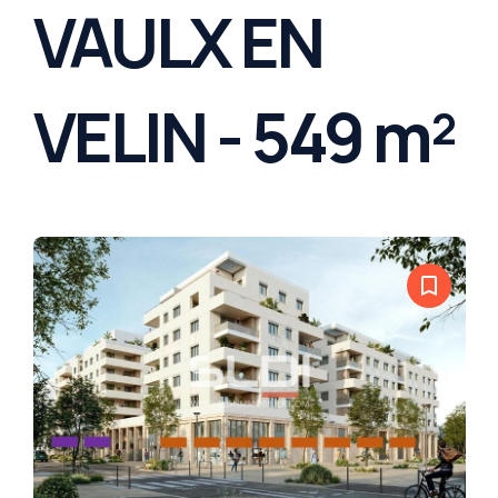
VAULX EN
VELIN - 549 m²
bookmark_border