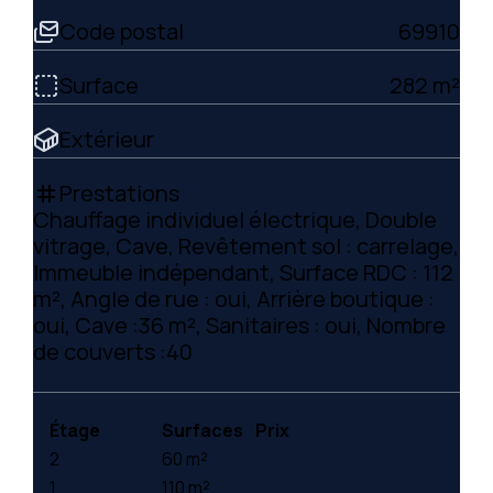
Code postal
69910
Surface
282 m²
Extérieur
Prestations
tag
Chauffage individuel électrique, Double
vitrage, Cave, Revêtement sol : carrelage,
Immeuble indépendant, Surface RDC : 112
m², Angle de rue : oui, Arrière boutique :
oui, Cave :36 m², Sanitaires : oui, Nombre
de couverts :40
Étage
Surfaces
Prix
2
60 m²
1
110 m²