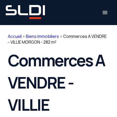
Panneau de gestion des cookies
menu
Accueil
>
Biens immobiliers
>
Commerces A VENDRE
- VILLIE MORGON - 282 m²
Commerces A
VENDRE -
VILLIE