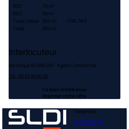
RDC
76 m²
RDC
36 m²
Total Cellule
282 m²
1790.78 €
Total
282 m²
Interlocuteur
Véronique BONNEVAY - Agent Commercial
Tél : 06 83 00 80 80
Ce bien m’intéresse
Imprimer cette offre
Téléphone
04 37 28 61 56