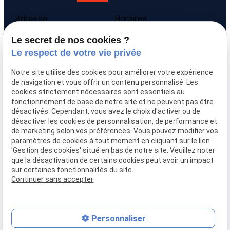
Adresse
Horaires
9 avenue Victor Hugo
Lundi - Vendredi
Le secret de nos cookies ?
69160 Tassin la Demi-
09:00-12:00,
14:00-
Le respect de votre vie privée
Lune
18:00
Notre site utilise des cookies pour améliorer votre expérience
Accueil
de navigation et vous offrir un contenu personnalisé. Les
cookies strictement nécessaires sont essentiels au
Qui sommes-nous
fonctionnement de base de notre site et ne peuvent pas être
Nos biens
désactivés. Cependant, vous avez le choix d'activer ou de
Prix immobilier
désactiver les cookies de personnalisation, de performance et
Confier mon bien
de marketing selon vos préférences. Vous pouvez modifier vos
paramètres de cookies à tout moment en cliquant sur le lien
Rejoignez-nous
'Gestion des cookies' situé en bas de notre site. Veuillez noter
Contact
que la désactivation de certains cookies peut avoir un impact
sur certaines fonctionnalités du site.
Continuer sans accepter
Mentions légales
Politique de confidentialité
Gestion des cookies
Plan du site
Personnaliser