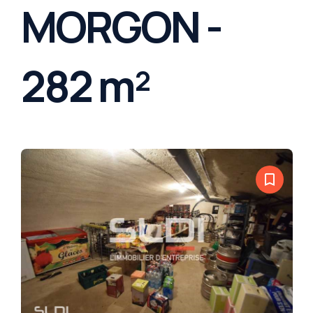
MORGON -
282 m²
bookmark_border