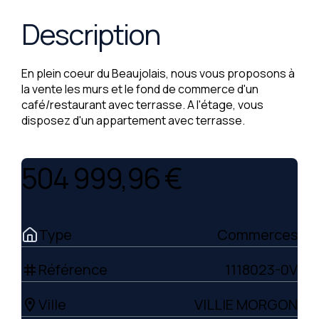
Description
En plein coeur du Beaujolais, nous vous proposons à
la vente les murs et le fond de commerce d'un
café/restaurant avec terrasse. A l'étage, vous
disposez d'un appartement avec terrasse.
504 999,96 €
Type
Commerces
Référence
1118023-0V
tag
Ville
VILLIE MORGON
location_on