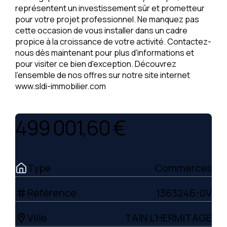
représentent un investissement sûr et prometteur
pour votre projet professionnel. Ne manquez pas
cette occasion de vous installer dans un cadre
propice à la croissance de votre activité. Contactez-
nous dès maintenant pour plus d'informations et
pour visiter ce bien d'exception. Découvrez
l'ensemble de nos offres sur notre site internet
www.sldi-immobilier.com
499 001,60 €
Type
Commerces
Référence
1363246-0V
tag
Ville
TAIN L'HERMITAGE
location_on