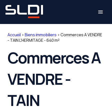
Panneau de gestion des cookies
menu
Accueil
>
Biens immobiliers
>
Commerces A VENDRE
- TAIN L'HERMITAGE - 640 m²
Commerces A
VENDRE -
TAIN