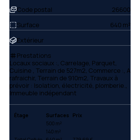
Code postal
26600
Surface
640 m²
Extérieur
Prestations
tag
Locaux sociaux :, Carrelage, Parquet,
Cuisine , Terrain de 527m2, Commerce :, A
rafraichir, Terrain de 910m2, Travaux à
prévoir : Isolation, électricité, plomberie.,
Immeuble indépendant
Étage
Surfaces
Prix
500 m²
140 m²
Total Cellule
640 m²
779.69 €