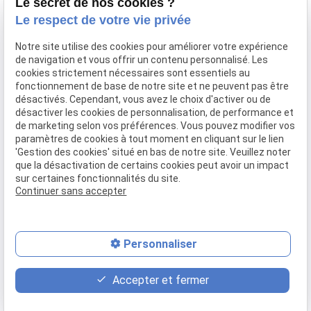
Lundi - Vendredi
Le secret de nos cookies ?
69160 Tassin la Demi-
09:00-12:00,
14:00-
Le respect de votre vie privée
Lune
18:00
Notre site utilise des cookies pour améliorer votre expérience
Accueil
de navigation et vous offrir un contenu personnalisé. Les
cookies strictement nécessaires sont essentiels au
Qui sommes-nous
fonctionnement de base de notre site et ne peuvent pas être
Nos biens
désactivés. Cependant, vous avez le choix d'activer ou de
Prix immobilier
désactiver les cookies de personnalisation, de performance et
Confier mon bien
de marketing selon vos préférences. Vous pouvez modifier vos
paramètres de cookies à tout moment en cliquant sur le lien
Rejoignez-nous
'Gestion des cookies' situé en bas de notre site. Veuillez noter
Contact
que la désactivation de certains cookies peut avoir un impact
sur certaines fonctionnalités du site.
Continuer sans accepter
Mentions légales
Politique de confidentialité
Gestion des cookies
Plan du site
Personnaliser
place
contact_page
phone
Accepter et fermer
Plan d'accès
Contact
04 37 28 61 56