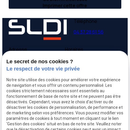
Imprimer cette offre
Téléphone
04 37 28 61 56
Adresse
Horaires
9 avenue Victor Hugo
Lundi - Vendredi
Le secret de nos cookies ?
69160 Tassin la Demi-
09:00-12:00,
14:00-
Le respect de votre vie privée
Lune
18:00
Notre site utilise des cookies pour améliorer votre expérience
Accueil
de navigation et vous offrir un contenu personnalisé. Les
cookies strictement nécessaires sont essentiels au
Qui sommes-nous
fonctionnement de base de notre site et ne peuvent pas être
Nos biens
désactivés. Cependant, vous avez le choix d'activer ou de
Prix immobilier
désactiver les cookies de personnalisation, de performance et
Confier mon bien
de marketing selon vos préférences. Vous pouvez modifier vos
paramètres de cookies à tout moment en cliquant sur le lien
Rejoignez-nous
'Gestion des cookies' situé en bas de notre site. Veuillez noter
Contact
que la désactivation de certains cookies peut avoir un impact