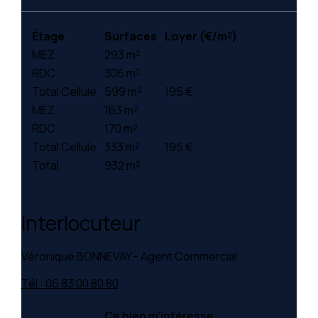
Étage
Surfaces
Loyer (€/m²)
MEZ
293 m²
RDC
306 m²
Total Cellule
599 m²
195 €
MEZ
163 m²
RDC
170 m²
Total Cellule
333 m²
195 €
Total
932 m²
Interlocuteur
Véronique BONNEVAY - Agent Commercial
Tél : 06 83 00 80 80
Ce bien m’intéresse