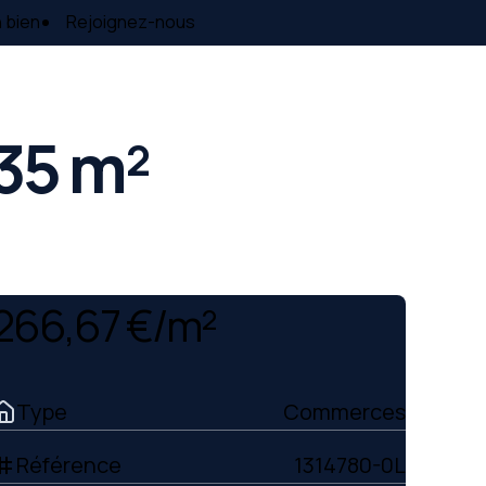
 bien
Rejoignez-nous
35 m²
266,67 €/m²
Type
Commerces
Référence
1314780-0L
ag