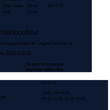
Total Cellule
135 m²
266.67 €
Total
135 m²
Interlocuteur
éronique BONNEVAY - Agent Commercial
él : 06 83 00 80 80
Ce bien m’intéresse
Imprimer cette offre
Horaires
Lundi - Vendredi
Lune
09:00-12:00,
14:00-18:00