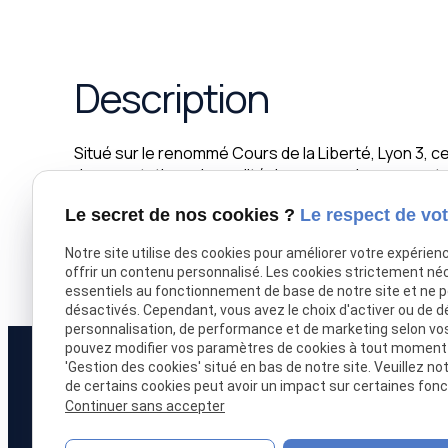
Description
Situé sur le renommé Cours de la Liberté, Lyon 3, 
des prestations de qualité dans un environnement co
et d'un emplacement stratégique pour votre activit
Le secret de nos cookies ?
Le respect de vot
développer votre projet ! Loyer 36000 euros/an/HT
internet www.sldi-immobilier.com
Notre site utilise des cookies pour améliorer votre expérien
offrir un contenu personnalisé. Les cookies strictement né
essentiels au fonctionnement de base de notre site et ne 
désactivés. Cependant, vous avez le choix d'activer ou de d
personnalisation, de performance et de marketing selon vo
pouvez modifier vos paramètres de cookies à tout moment en
'Gestion des cookies' situé en bas de notre site. Veuillez no
de certains cookies peut avoir un impact sur certaines fonct
Continuer sans accepter