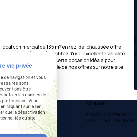
ce local commercial de 135 m² en rez-de-chaussée offre
mmercial très prisé. Profitez d'une excellente visibilité
V
é. Ne laissez pas passer cette occasion idéale pour
T
re vie privée
/HC Découvrez l'ensemble de nos offres sur notre site
ce de navigation et vous
cessaires sont
peuvent pas être
ésactiver les cookies de
s préférences. Vous
Téléphone
Adresse
 cliquant sur le lien
ter que la désactivation
04 37 28 61 56
9 avenue Victor Hugo
ionnalités du site.
69160 Tassin la Demi-