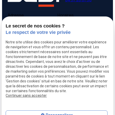
Adresse
Horaires
9 avenue Victor Hugo
Lundi - Vendredi
Le secret de nos cookies ?
69160 Tassin la Demi-
09:00-12:00,
14:00-
Le respect de votre vie privée
Lune
18:00
Notre site utilise des cookies pour améliorer votre expérience
Accueil
de navigation et vous offrir un contenu personnalisé. Les
cookies strictement nécessaires sont essentiels au
Qui sommes-nous
fonctionnement de base de notre site et ne peuvent pas être
Nos biens
désactivés. Cependant, vous avez le choix d'activer ou de
Prix immobilier
désactiver les cookies de personnalisation, de performance et
Confier mon bien
de marketing selon vos préférences. Vous pouvez modifier vos
paramètres de cookies à tout moment en cliquant sur le lien
Rejoignez-nous
'Gestion des cookies' situé en bas de notre site. Veuillez noter
Contact
que la désactivation de certains cookies peut avoir un impact
sur certaines fonctionnalités du site.
Continuer sans accepter
Mentions légales
Politique de confidentialité
Gestion des cookies
Plan du site