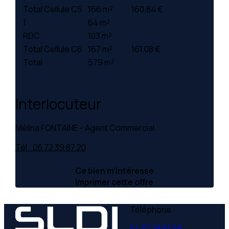
Total Cellule C5
166 m²
160.84 €
1
64 m²
RDC
103 m²
Total Cellule C6
167 m²
161.08 €
Total
579 m²
Interlocuteur
Mélina FONTAINE - Agent Commercial
Tél : 06 72 39 87 20
Ce bien m’intéresse
Imprimer cette offre
Téléphone
04 37 28 61 56