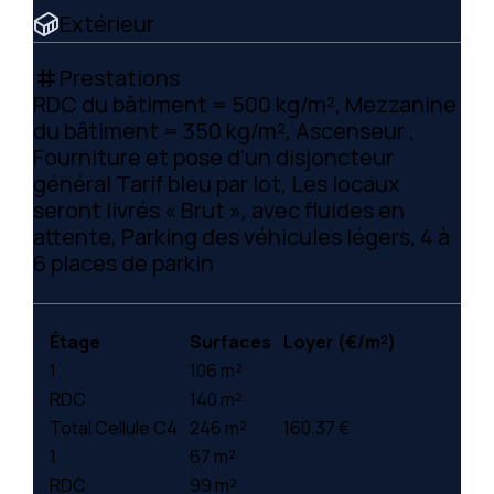
Extérieur
Prestations
tag
RDC du bâtiment = 500 kg/m², Mezzanine
du bâtiment = 350 kg/m², Ascenseur ,
Fourniture et pose d'un disjoncteur
général Tarif bleu par lot, Les locaux
seront livrés « Brut », avec fluides en
attente, Parking des véhicules légers, 4 à
6 places de parkin
Étage
Surfaces
Loyer (€/m²)
1
106 m²
RDC
140 m²
Total Cellule C4
246 m²
160.37 €
1
67 m²
RDC
99 m²