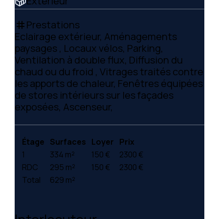
Extérieur
Prestations
tag
Eclairage extérieur, Aménagements
paysages , Locaux vélos, Parking,
Ventilation à double flux, Diffusion du
chaud ou du froid , Vitrages traités contre
les apports de chaleur, Fenêtres équipées
de stores intérieurs sur les façades
exposées, Ascenseur,
Étage
Surfaces
Loyer
Prix
1
334 m²
150 €
2300 €
RDC
295 m²
150 €
2300 €
Total
629 m²