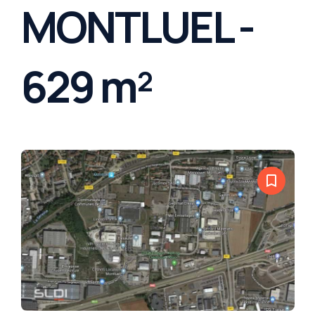
MONTLUEL -
629 m²
bookmark_border