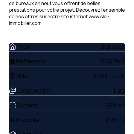
de bureaux en neuf vous offrent de belles
prestations pour votre projet. Découvrez l'ensemble
de nos offres sur notre site internet www.sldi-
immobilier.com
Type
Bureaux
Référence
817438-0
tag
Ville
MONTLUEL
location_on
Code postal
1120
Surface
629 m²
Divisible
295 m²
tag