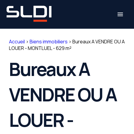
Panneau de gestion des cookies
menu
Accueil
>
Biens immobiliers
>
Bureaux A VENDRE OU A
LOUER - MONTLUEL - 629 m²
Bureaux A
VENDRE OU A
LOUER -