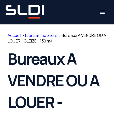
Panneau de gestion des cookies
menu
Accueil
>
Biens immobiliers
>
Bureaux A VENDRE OU A
LOUER - GLEIZE - 130 m²
Bureaux A
VENDRE OU A
LOUER -