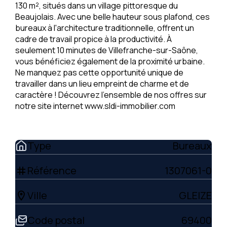
130 m², situés dans un village pittoresque du
Beaujolais. Avec une belle hauteur sous plafond, ces
bureaux à l'architecture traditionnelle, offrent un
cadre de travail propice à la productivité. À
seulement 10 minutes de Villefranche-sur-Saône,
vous bénéficiez également de la proximité urbaine.
Ne manquez pas cette opportunité unique de
travailler dans un lieu empreint de charme et de
caractère ! Découvrez l'ensemble de nos offres sur
notre site internet www.sldi-immobilier.com
Type
Bureaux
Référence
1307061-0
tag
Ville
GLEIZE
location_on
Code postal
69400