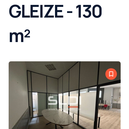
GLEIZE - 130
m²
bookmark_border